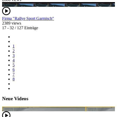
Firma "Rallye Sport Garmisch"
2389 views
17 - 32 / 127 Einträge
1
2
3
4
5
6
7
8
Neue Videos