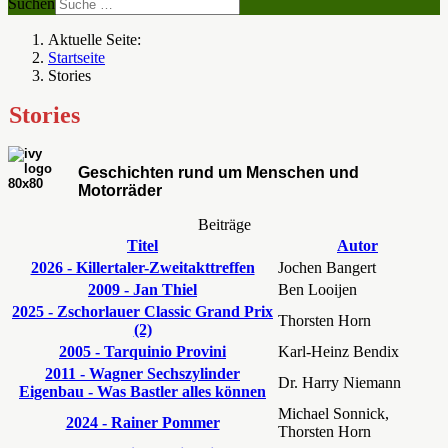
Suchen
Aktuelle Seite:
Startseite
Stories
Stories
Geschichten rund um Menschen und
Motorräder
Beiträge
Titel
Autor
2026 - Killertaler-Zweitakttreffen
Jochen Bangert
2009 - Jan Thiel
Ben Looijen
2025 - Zschorlauer Classic Grand Prix
Thorsten Horn
(2)
2005 - Tarquinio Provini
Karl-Heinz Bendix
2011 - Wagner Sechszylinder
Dr. Harry Niemann
Eigenbau - Was Bastler alles können
Michael Sonnick,
2024 - Rainer Pommer
Thorsten Horn