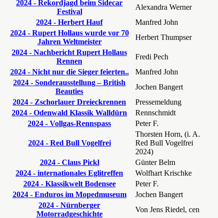
2024 - Rekordjagd beim Sidecar
Alexandra Werner
Festival
2024 - Herbert Hauf
Manfred John
2024 - Rupert Hollaus wurde vor 70
Herbert Thumpser
Jahren Weltmeister
2024 - Nachbericht Rupert Hollaus
Fredi Pech
Rennen
2024 - Nicht nur die Sieger feierten..
Manfred John
2024 - Sonderausstellung – British
Jochen Bangert
Beauties
2024 - Zschorlauer Dreieckrennen
Pressemeldung
2024 - Odenwald Klassik Walldürn
Rennschmidt
2024 - Vollgas-Rennspass
Peter F.
Thorsten Horn, (i. A.
2024 - Red Bull Vogelfrei
Red Bull Vogelfrei
2024)
2024 - Claus Pickl
Günter Belm
2024 - internationales Eglitreffen
Wolfhart Krischke
2024 - Klassikwelt Bodensee
Peter F.
2024 - Enduros im Mopedmuseum
Jochen Bangert
2024 - Nürnberger
Von Jens Riedel, cen
Motorradgeschichte