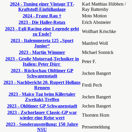
2024 - Tuning einer Vintage TT-
Karl Matthias Hübben /
Kraftstoff-Einfüllanlage
Ray Battersby
2024 - Franz Rau †
Moto Motion
2023 - Die Haller-Rotax
Erich Absmeier
2023 - Egli Racing-eine Legende geht
Wolfhart Krischke
zu Ende?
2023 - Italemmezeta 125 „Sport
Manfred Woll
Junior“
2023 - Martin Wimmer
Michael Sonnick
2023 - Große Motorrad-Techniker in
Peter F.
Italien: Peter Dürr
2023 - Rückschau Oldtimer GP
Jochen Bangert
Schwanenstadt
2023 - Nachbericht 20. Rupert Hollaus
Fredi Pech
Rennen
2023 - Maico Tag beim Killertaler
Jochen Bangert
Zweitakt-Treffen
2023 - Oldtimer GP Schwanenstadt
Jochen Bangert
2023 - Zschorlauer Classic-GP war
Thorsten Horn
wieder eine Reise wert
2023 - Sonderausstellung: 150 Jahre
Pressemeldung
NSU