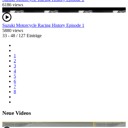
6186 views
Suzuki Motorcycle Racing History Episode 1
5880 views
33 - 48 / 127 Einträge
1
2
3
4
5
6
7
8
Neue Videos