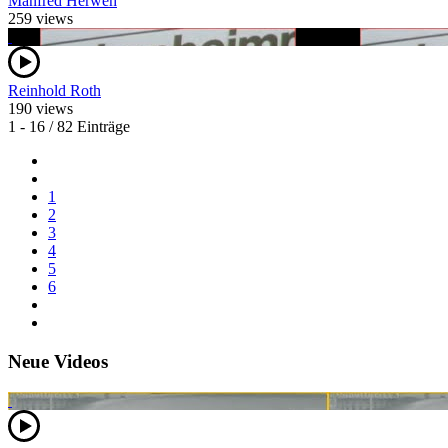
Manfred Herweh
259 views
Reinhold Roth
190 views
1 - 16 / 82 Einträge
1
2
3
4
5
6
Neue Videos