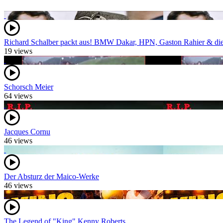
Richard Schalber packt aus! BMW Dakar, HPN, Gaston Rahier & di
19 views
Schorsch Meier
64 views
Jacques Cornu
46 views
Der Absturz der Maico-Werke
46 views
The Legend of "King" Kenny Roberts