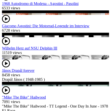
1968 Autodromo di Modena - Agostini - Pasolini
6533 views
Giacomo Agostini: Die Motorrad-Legende im Interview
6728 views
Wilhelm Herz auf NSU Delphin III
11519 views
János Drapál forever
8458 views
Drapál János ( 1948-1985 )
"Mike The Bike" Hailwood
7091 views
"Mike The Bike" Hailwood - TT Legend - One Day In June - 1978
F1 Race