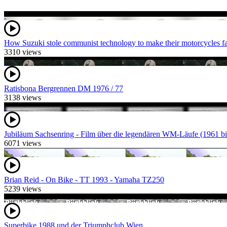
How Suzuki stole communist technology to make their motorcycles fa
3310 views
Ratisbona Bergrennen DM 1976 / 77
3138 views
Jubiläum Sachsenring - Film über die legendären WM-Läufe (1961 bi
6071 views
Brian Reid - On Bike - TT 1993 - Yamaha TZ250
5239 views
Superbike 1988 und der Triumphclub Wien