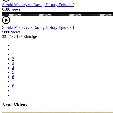
Suzuki Motorcycle Racing History Episode 2
6186 views
Suzuki Motorcycle Racing History Episode 1
5880 views
33 - 48 / 127 Einträge
1
2
3
4
5
6
7
8
Neue Videos