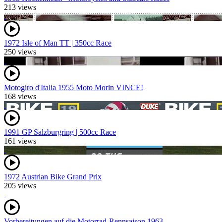
213 views
1972 Isle of Man TT | 350cc Race
250 views
Motogiro d'Italia 1955 Moto Morin VINCE!
168 views
1991 GP Salzburgring | 500cc Race
161 views
1972 Austrian Bike Grand Prix
205 views
Vorbereitungen auf die Motorrad-Rennsaison 1963