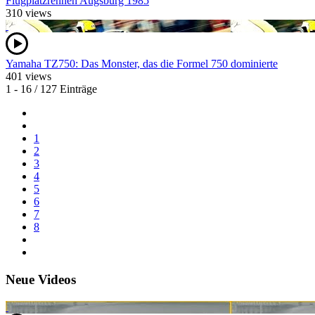
Flugplatzrennen Augsburg 1985
310 views
Yamaha TZ750: Das Monster, das die Formel 750 dominierte
401 views
1 - 16 / 127 Einträge
1
2
3
4
5
6
7
8
Neue Videos