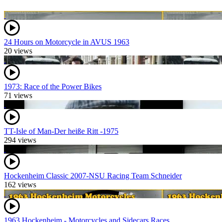
24 Hours on Motorcycle in AVUS 1963
20 views
1973: Race of the Power Bikes
71 views
TT-Isle of Man-Der heiße Ritt -1975
294 views
Hockenheim Classic 2007-NSU Racing Team Schneider
162 views
1963 Hockenheim - Motorcycles and Sidecars Races